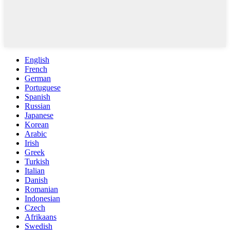
English
French
German
Portuguese
Spanish
Russian
Japanese
Korean
Arabic
Irish
Greek
Turkish
Italian
Danish
Romanian
Indonesian
Czech
Afrikaans
Swedish