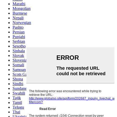
Marathi
Mongolian
Burmese
Nepali
Norwegian
Pashto
Persian
Punjabi
Serbian
Sesotho
Sinhala
Slovak
Slovenian
Somali
Samoan
Scots Gaelic
Shona
Sindhi
Sundanese
Swahili
Tajik
Tamil
Telugu
Thai
Ukrainian