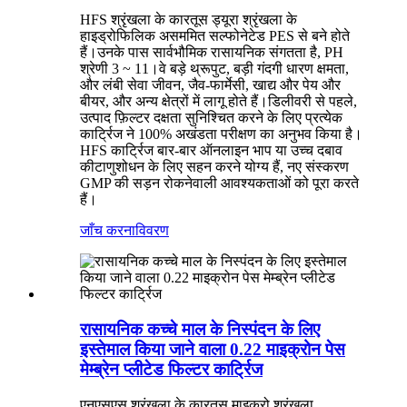
HFS श्रृंखला के कारतूस ड्यूरा श्रृंखला के
हाइड्रोफिलिक असममित सल्फोनेटेड PES से बने होते
हैं।उनके पास सार्वभौमिक रासायनिक संगतता है, PH
श्रेणी 3 ~ 11।वे बड़े थ्रूपुट, बड़ी गंदगी धारण क्षमता,
और लंबी सेवा जीवन, जैव-फार्मेसी, खाद्य और पेय और
बीयर, और अन्य क्षेत्रों में लागू होते हैं।डिलीवरी से पहले,
उत्पाद फ़िल्टर दक्षता सुनिश्चित करने के लिए प्रत्येक
कार्ट्रिज ने 100% अखंडता परीक्षण का अनुभव किया है।
HFS कार्ट्रिज बार-बार ऑनलाइन भाप या उच्च दबाव
कीटाणुशोधन के लिए सहन करने योग्य हैं, नए संस्करण
GMP की सड़न रोकनेवाली आवश्यकताओं को पूरा करते
हैं।
जाँच करना
विवरण
रासायनिक कच्चे माल के निस्पंदन के लिए
इस्तेमाल किया जाने वाला 0.22 माइक्रोन पेस
मेम्ब्रेन प्लीटेड फिल्टर कार्ट्रिज
एनएसएस श्रृंखला के कारतूस माइक्रो श्रृंखला