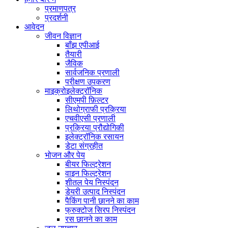
प्रमाणपत्र
प्रदर्शनी
आवेदन
जीवन विज्ञान
बाँझ एपीआई
तैयारी
जैविक
सार्वजनिक प्रणाली
परीक्षण उपकरण
माइक्रोइलेक्ट्रॉनिक
सीएमपी फ़िल्टर
लिथोग्राफी प्रक्रिया
एचवीएसी प्रणाली
प्रक्रिया प्रौद्योगिकी
इलेक्ट्रॉनिक रसायन
डेटा संग्रहीत
भोजन और पेय
बीयर फिल्ट्रेशन
वाइन फिल्ट्रेशन
शीतल पेय निस्पंदन
डेयरी उत्पाद निस्पंदन
पैकिंग पानी छानने का काम
फ्रुक्टोज सिरप निस्पंदन
रस छानने का काम