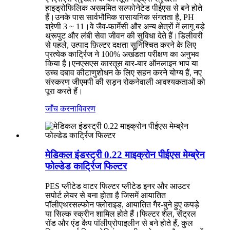
हाइड्रोफिलिक असममित सल्फोनेटेड पीईएस से बने होते
हैं।उनके पास सार्वभौमिक रासायनिक संगतता है, PH
श्रेणी 3 ~ 11।वे जैव-फार्मेसी और अन्य क्षेत्रों में लागू बड़े
थ्रूपुट और लंबी सेवा जीवन की सुविधा देते हैं।डिलीवरी
से पहले, उत्पाद फ़िल्टर दक्षता सुनिश्चित करने के लिए
प्रत्येक कार्ट्रिज ने 100% अखंडता परीक्षण का अनुभव
किया है।एनएसएस कारतूस बार-बार ऑनलाइन भाप या
उच्च दबाव कीटाणुशोधन के लिए सहन करने योग्य हैं, नए
संस्करण जीएमपी की सड़न रोकनेवाली आवश्यकताओं को
पूरा करते हैं।
जाँच करना
विवरण
मेडिकल इंडस्ट्री 0.22 माइक्रोन पीईएस मेम्ब्रेन
फोल्डेड कार्ट्रिज फिल्टर
PES प्लीटेड वाटर फिल्टर प्लीटेड इनर और आउटर
सपोर्ट लेयर से बना होता है जिसमें आयातित
पॉलीएथरसल्फोन फ्लोराइड, आयातित गैर-बुने हुए कपड़े
या सिल्क स्क्रीन शामिल होते हैं।फिल्टर शेल, सेंट्रल
रॉड और एंड कैप पॉलीप्रोपाइलीन से बने होते हैं, कुल